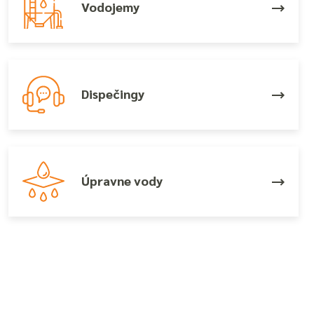
Vodojemy
Dispečingy
Úpravne vody