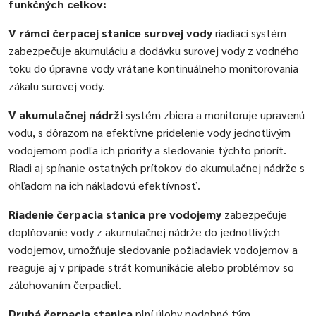
funkčných celkov:
V rámci čerpacej stanice surovej vody
riadiaci systém
zabezpečuje akumuláciu a dodávku surovej vody z vodného
toku do úpravne vody vrátane kontinuálneho monitorovania
zákalu surovej vody.
V akumulačnej nádrži
systém zbiera a monitoruje upravenú
vodu, s dôrazom na efektívne pridelenie vody jednotlivým
vodojemom podľa ich priority a sledovanie týchto priorít.
Riadi aj spínanie ostatných prítokov do akumulačnej nádrže s
ohľadom na ich nákladovú efektívnosť.
Riadenie čerpacia stanica pre vodojemy
zabezpečuje
doplňovanie vody z akumulačnej nádrže do jednotlivých
vodojemov, umožňuje sledovanie požiadaviek vodojemov a
reaguje aj v prípade strát komunikácie alebo problémov so
zálohovaním čerpadiel.
Druhá čerpacia stanica
plní úlohy podobné tým