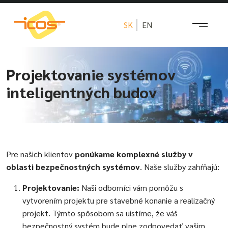
SK
EN
Projektovanie systémov
inteligentných budov
Pre našich klientov
ponúkame komplexné služby v
oblasti bezpečnostných systémov
. Naše služby zahŕňajú:
Projektovanie:
Naši odborníci vám pomôžu s
vytvorením projektu pre stavebné konanie a realizačný
projekt. Týmto spôsobom sa uistíme, že váš
bezpečnostný systém bude plne zodpovedať vašim