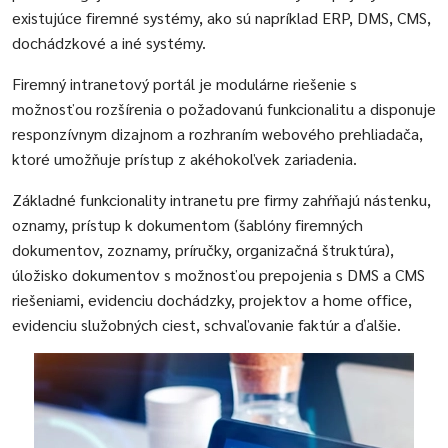
existujúce firemné systémy, ako sú napríklad ERP, DMS, CMS,
dochádzkové a iné systémy.
Firemný intranetový portál je modulárne riešenie s
možnosťou rozšírenia o požadovanú funkcionalitu a disponuje
responzívnym dizajnom a rozhraním webového prehliadača,
ktoré umožňuje prístup z akéhokoľvek zariadenia.
Základné funkcionality intranetu pre firmy zahŕňajú nástenku,
oznamy, prístup k dokumentom (šablóny firemných
dokumentov, zoznamy, príručky, organizačná štruktúra),
úložisko dokumentov s možnosťou prepojenia s DMS a CMS
riešeniami, evidenciu dochádzky, projektov a home office,
evidenciu služobných ciest, schvaľovanie faktúr a ďalšie.